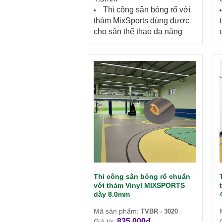
Thi công sân bóng rổ với
thảm MixSports dùng được
cho sân thể thao đa năng
Thi công sân bóng rổ chuẩn
với thảm Vinyl MIXSPORTS
dày 8.0mm
Mã sản phẩm:
TVBR - 3020
835.000đ
Giá từ: