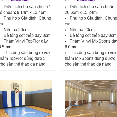
Diện tích cho sân chỉ có 1
Diện tích cho sân chuẩn:
rổ chuẩn: 9.14m x 13.46m.
28.65m x 15.24m.
Phù hợp Gia đình, Chung
Phù hợp Gia đình, Chun
cư...
cư...
Nền hạ 20cm
Nền hạ 20cm
Bê tông cốt thép dày 8cm
Bê tông cốt thép dày 8cm
Thảm Vinyl TopFlor dày
Thảm Vinyl MixSports dà
4.5mm
6.0mm
Thi công sân bóng rổ với
Thi công sân bóng rổ với
thảm TopFlor dùng được
thảm MixSports dùng được
cho sân thể thao đa năng
cho sân thể thao đa năng