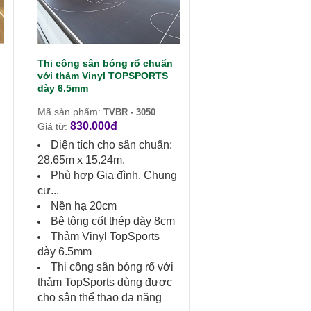
Thi công sân bóng rổ chuẩn
với thảm Vinyl TOPSPORTS
dày 6.5mm
Mã sản phẩm:
TVBR - 3050
830.000đ
Giá từ:
Diện tích cho sân chuẩn:
28.65m x 15.24m.
g
Phù hợp Gia đình, Chung
cư...
Nền hạ 20cm
Bê tông cốt thép dày 8cm
Thảm Vinyl TopSports
dày 6.5mm
Thi công sân bóng rổ với
thảm TopSports dùng được
cho sân thể thao đa năng