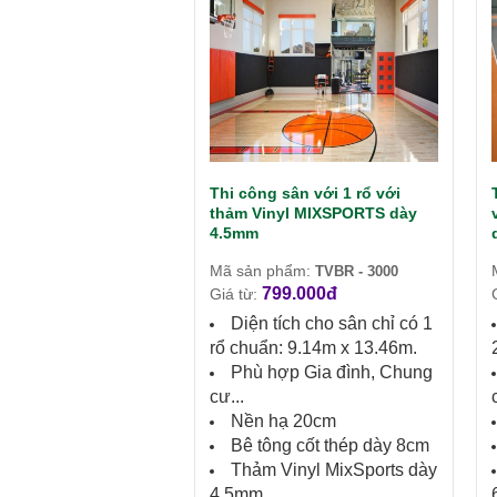
Thi công sân với 1 rổ với
thảm Vinyl MIXSPORTS dày
4.5mm
Mã sản phẩm:
TVBR - 3000
799.000đ
Giá từ:
Diện tích cho sân chỉ có 1
rổ chuẩn: 9.14m x 13.46m.
Phù hợp Gia đình, Chung
cư...
Nền hạ 20cm
Bê tông cốt thép dày 8cm
Thảm Vinyl MixSports dày
4.5mm