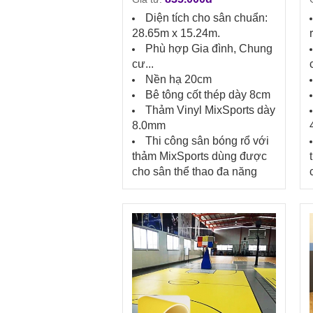
Diện tích cho sân chuẩn:
28.65m x 15.24m.
Phù hợp Gia đình, Chung
cư...
Nền hạ 20cm
Bê tông cốt thép dày 8cm
Thảm Vinyl MixSports dày
8.0mm
Thi công sân bóng rổ với
thảm MixSports dùng được
cho sân thể thao đa năng