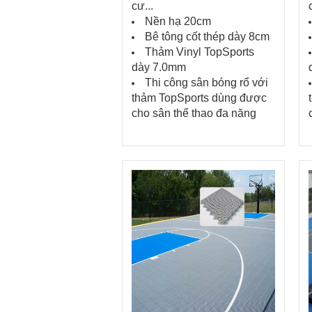
cư...
Nền hạ 20cm
Bê tông cốt thép dày 8cm
Thảm Vinyl TopSports
dày 7.0mm
Thi công sân bóng rổ với
thảm TopSports dùng được
cho sân thể thao đa năng