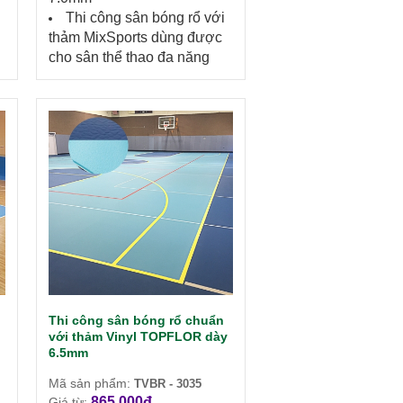
Thi công sân bóng rổ với
thảm MixSports dùng được
cho sân thể thao đa năng
Thi công sân bóng rổ chuẩn
với thảm Vinyl TOPFLOR dày
6.5mm
Mã sản phẩm:
TVBR - 3035
865.000đ
Giá từ: