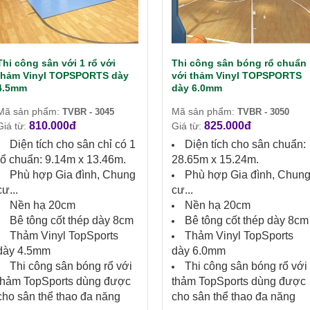
Thi công sân với 1 rổ với
Thi công sân bóng rổ chuẩn
thảm Vinyl TOPSPORTS dày
với thảm Vinyl TOPSPORTS
4.5mm
dày 6.0mm
Mã sản phẩm:
Mã sản phẩm:
TVBR - 3045
TVBR - 3050
810.000đ
825.000đ
Giá từ:
Giá từ:
Diện tích cho sân chỉ có 1
Diện tích cho sân chuẩn:
rổ chuẩn: 9.14m x 13.46m.
28.65m x 15.24m.
Phù hợp Gia đình, Chung
Phù hợp Gia đình, Chun
cư...
cư...
Nền hạ 20cm
Nền hạ 20cm
Bê tông cốt thép dày 8cm
Bê tông cốt thép dày 8cm
Thảm Vinyl TopSports
Thảm Vinyl TopSports
dày 4.5mm
dày 6.0mm
Thi công sân bóng rổ với
Thi công sân bóng rổ với
thảm TopSports dùng được
thảm TopSports dùng được
cho sân thể thao đa năng
cho sân thể thao đa năng