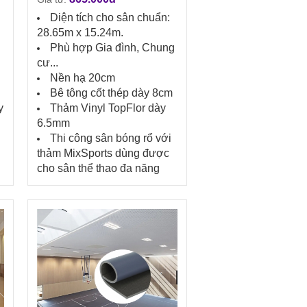
Diện tích cho sân chuẩn:
28.65m x 15.24m.
g
Phù hợp Gia đình, Chung
cư...
Nền hạ 20cm
Bê tông cốt thép dày 8cm
y
Thảm Vinyl TopFlor dày
6.5mm
Thi công sân bóng rổ với
thảm MixSports dùng được
cho sân thể thao đa năng