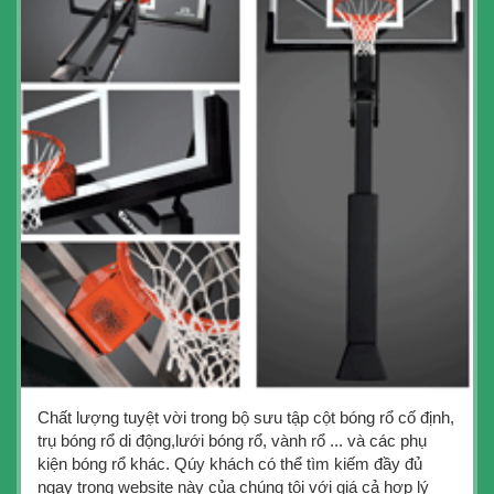
Chất lượng tuyệt vời trong bộ sưu tập cột bóng rổ cố định,
trụ bóng rổ di động,lưới bóng rổ, vành rổ ... và các phụ
kiện bóng rổ khác. Qúy khách có thể tìm kiếm đầy đủ
ngay trong website này của chúng tôi với giá cả hợp lý