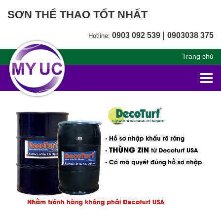
SƠN THỂ THAO TỐT NHẤT
|
0903 092 539
0903038 375
Hotline:
Trang chủ
Togg
navi