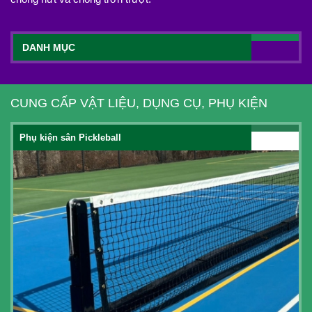
DANH MỤC
CUNG CẤP VẬT LIỆU, DỤNG CỤ, PHỤ KIỆN
Phụ kiện sân Pickleball