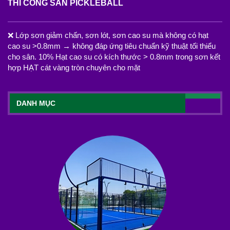
THI CÔNG SÂN PICKLEBALL
❌ Lớp sơn giảm chấn, sơn lót, sơn cao su mà không có hạt
cao su >0.8mm → không đáp ứng tiêu chuẩn kỹ thuật tối thiểu
cho sân. 10% Hạt cao su có kích thước > 0.8mm trong sơn kết
hợp HẠT cát vàng tròn chuyên cho mặt
DANH MỤC