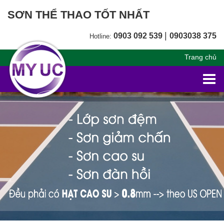
SƠN THỂ THAO TỐT NHẤT
|
0903 092 539
0903038 375
Hotline:
Trang chủ
Togg
navi