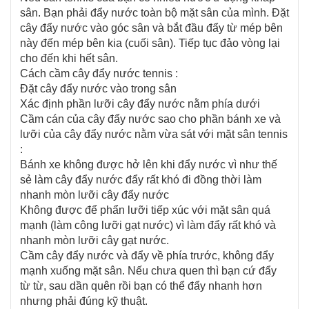
sân. Bạn phải đẩy nước toàn bộ mặt sân của mình. Đặt
cây đẩy nước vào góc sân và bắt đầu đẩy từ mép bên
này đến mép bên kia (cuối sân). Tiếp tục đảo vòng lại
cho đến khi hết sân.
Cách cầm cây đẩy nước tennis :
Đặt cây đẩy nước vào trong sân
Xác định phần lưỡi cây đẩy nước nằm phía dưới
Cầm cán của cây đẩy nước sao cho phần bánh xe và
lưỡi của cây đẩy nước nằm vừa sát với mặt sân tennis
:
Bánh xe không được hở lên khi đẩy nước vì như thế
sẻ làm cây đẩy nước đẩy rất khó đi đồng thời làm
nhanh mòn lưỡi cây đẩy nước
Không được để phẩn lưỡi tiếp xúc với mặt sân quá
mạnh (làm công lưỡi gạt nước) vì làm đẩy rất khó và
nhanh mòn lưỡi cây gạt nước.
Cầm cây đẩy nước và đẩy về phía trước, không đẩy
mạnh xuống mặt sân. Nếu chưa quen thì bạn cứ đẩy
từ từ, sau dần quên rồi bạn có thể đẩy nhanh hơn
nhưng phải đúng kỹ thuật.