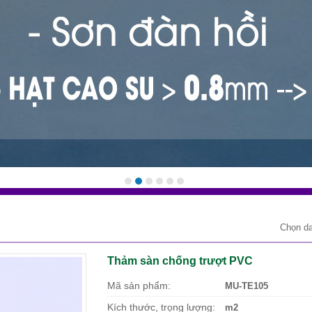
Chọn d
Thảm sàn chống trượt PVC
Mã sản phẩm:
MU-TE105
Kích thước, trọng lượng:
m2