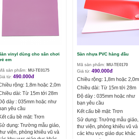
Sàn vinyl dùng cho sân chơi
Sàn nhựa PVC hàng đầu
trẻ em
Mã sản phẩm:
MU-TE0170
Mã sản phẩm:
MU-TE0175
490.000đ
Giá từ:
490.000đ
Giá từ:
Chiều rộng: 1,8m hoặc 2,0m
Chiều rộng: 1,8m hoặc 2,0m
Chiều dài: Từ 15m tới 28m
Chiều dài: Từ 15m tới 28m
Độ dày : 035mm hoặc như
Độ dày : 035mm hoặc như
bạn yêu cầu
bạn yêu cầu
Kết cấu bề mặt: Trơn
Kết cấu bề mặt: Trơn
Sử dụng: Trường mẫu giáo,
Sử dụng: Trường mẫu giáo,
thư viện, phòng khiêu vũ và
thư viện, phòng khiêu vũ và
các khu vực giáo dục khác
các khu vực giáo dục khác