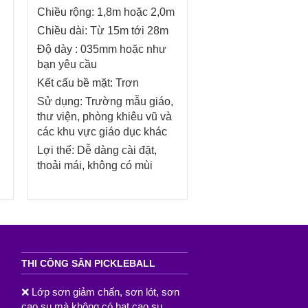
Chiều rộng: 1,8m hoặc 2,0m
Chiều dài: Từ 15m tới 28m
Độ dày : 035mm hoặc như
bạn yêu cầu
Kết cấu bề mặt: Trơn
Sử dụng: Trường mẫu giáo,
thư viện, phòng khiêu vũ và
các khu vực giáo dục khác
Lợi thế: Dễ dàng cài đặt,
thoải mái, không có mùi
THI CÔNG SÂN PICKLEBALL
❌ Lớp sơn giảm chấn, sơn lót, sơn
cao su mà không có hạt cao su