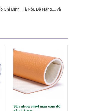
Hồ Chí Minh, Hà Nội, Đà Nẵng,... và
Sàn nhựa vinyl màu cam độ
dày 4,5 mm