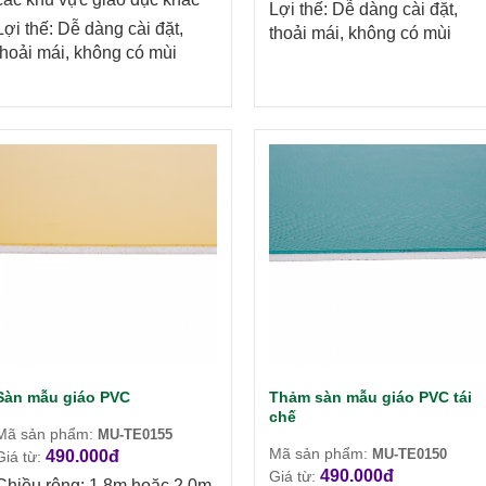
Lợi thế: Dễ dàng cài đặt,
Lợi thế: Dễ dàng cài đặt,
thoải mái, không có mùi
thoải mái, không có mùi
Sàn mẫu giáo PVC
Thảm sàn mẫu giáo PVC tái
chế
Mã sản phẩm:
MU-TE0155
Mã sản phẩm:
MU-TE0150
490.000đ
Giá từ:
490.000đ
Giá từ:
Chiều rộng: 1,8m hoặc 2,0m