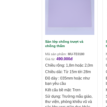
Sàn lớp chống trượt và
chống thấm
Mã sản phẩm:
MU-TE0180
490.000đ
Giá từ:
Chiều rộng: 1,8m hoặc 2,0m
Chiều dài: Từ 15m tới 28m
Độ dày : 035mm hoặc như
bạn yêu cầu
Kết cấu bề mặt: Trơn
Sử dụng: Trường mẫu giáo,
thư viện, phòng khiêu vũ và
các khu vực giáo dục khác