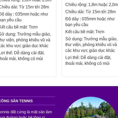
Chiều rộng: 1,8m hoặc 2,0m
Chiều dài: Từ 15m tới 28m
Chiều dài: Từ 15m tới 28m
Độ dày : 035mm hoặc như
Độ dày : 035mm hoặc như
bạn yêu cầu
bạn yêu cầu
Kết cấu bề mặt: Trơn
Kết cấu bề mặt: Trơn
Sử dụng: Trường mẫu giáo,
Sử dụng: Trường mẫu giáo,
thư viện, phòng khiêu vũ và
thư viện, phòng khiêu vũ và
các khu vực giáo dục khác
các khu vực giáo dục khác
Lợi thế: Dễ dàng cài đặt,
Lợi thế: Dễ dàng cài đặt,
thoải mái, không có mùi
thoải mái, không có mùi
 CÔNG SÂN TENNIS
tennis đất cứng là mặt sân làm
hựa đường hoặc bê tông xi